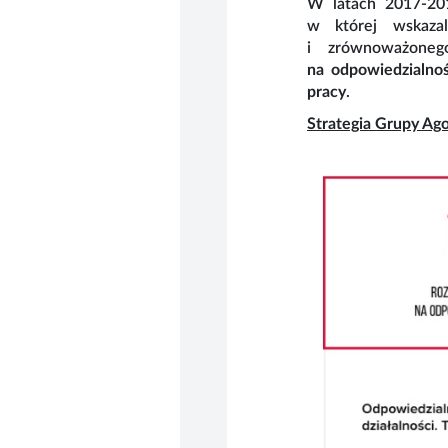
W latach 2017-201
w której wskazal
i zrównoważoneg
na odpowiedzialnoś
pracy
.
Strategia Grupy Ag