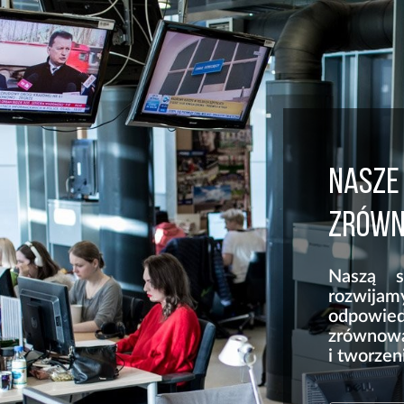
NASZE 
ZRÓWN
Naszą s
rozwi
odpowiedz
zrównow
i tworzen