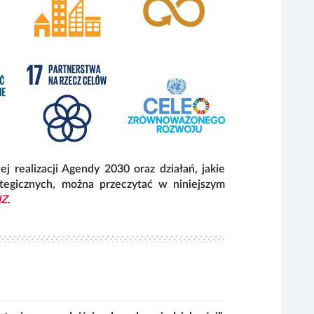
Przykłady kon
niniejszego Ra
Działan
Cele Zrównowa
związane w s
realizacji Agendy 2030 oraz działań, jakie
poszczególnych
egicznych, można przeczytać w niniejszym
Realizacja Ce
NZ
.