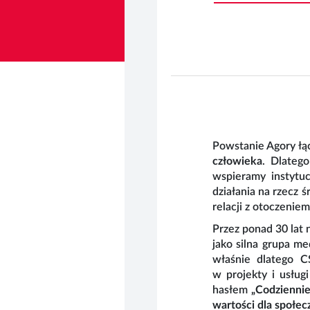
Powstanie Agory łąc
człowieka
. Dlateg
wspieramy instytu
działania na rzecz 
relacji z otoczenie
Odpowiedzialność
Przez ponad 30 lat n
jako silna grupa m
właśnie dlatego 
w projekty i usłu
hasłem
„Codziennie
wartości dla społe