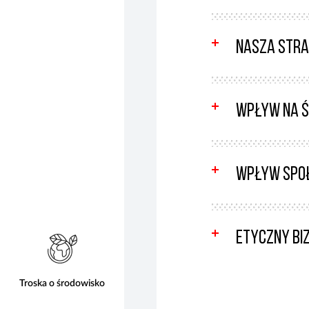
Nasza stra
Wpływ na ś
Wpływ spo
Etyczny bi
Troska o środowisko