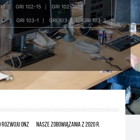
-12
GRI 102-15
GRI 102-16
-47
GRI 103-1
GRI 103-2
GRI 103-3
 Rozwoju ONZ
Nasze zobowiązania z 2020 r.