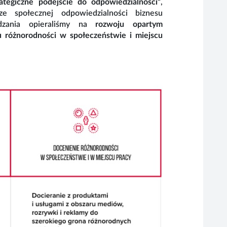
rategiczne podejście do odpowiedzialności”
,
e społecznej odpowiedzialności biznesu
dzania opieraliśmy na
rozwoju opartym
u różnorodności w społeczeństwie i miejscu