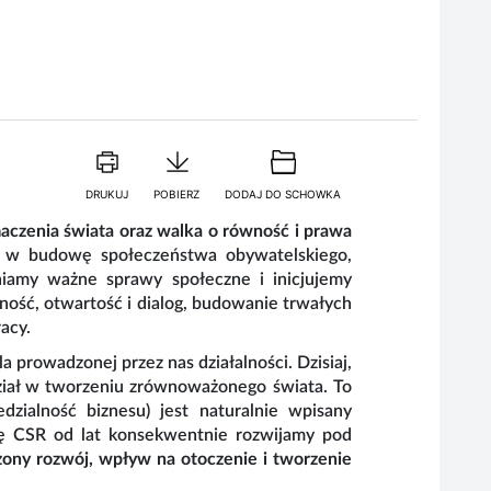
DRUKUJ
POBIERZ
DODAJ DO SCHOWKA
aczenia świata oraz walka o równość i prawa
W roku 2015
ię w budowę społeczeństwa obywatelskiego,
Zrównoważone
niamy ważne sprawy społeczne i inicjujemy
dla wszystkich
ność, otwartość i dialog, budowanie trwałych
przez państwa,
racy.
Agendy poprze
specyfika nasze
la prowadzonej przez nas działalności. Dzisiaj,
dział w tworzeniu zrównoważonego świata. To
Naszym prioryt
dzialność biznesu) jest naturalnie wpisany
ię CSR od lat konsekwentnie rozwijamy pod
ny rozwój, wpływ na otoczenie i tworzenie