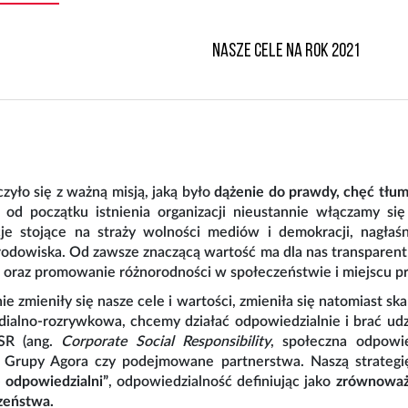
Nasze cele na rok 2021
zyło się z ważną misją, jaką było
dążenie do prawdy, chęć tłum
o od początku istnienia organizacji nieustannie włączamy s
cje stojące na straży wolności mediów i demokracji, nagłaś
środowiska. Od zawsze znaczącą wartość ma dla nas transparent
m oraz promowanie różnorodności w społeczeństwie i miejscu p
ie zmieniły się nasze cele i wartości, zmieniła się natomiast ska
edialno-rozrywkowa, chcemy działać odpowiedzialnie i brać u
CSR (ang.
Corporate Social Responsibility
, społeczna odpowie
gi Grupy Agora czy podejmowane partnerstwa. Naszą strateg
 odpowiedzialni”
, odpowiedzialność definiując jako
zrównoważo
czeństwa.