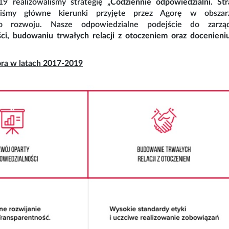
9 realizowaliśmy strategię
„Codziennie odpowiedzialni. St
iśmy główne kierunki przyjęte przez Agorę w obszarz
o rozwoju. Nasze odpowiedzialne podejście do zarzą
ci, budowaniu trwałych relacji z otoczeniem oraz docenieni
ora w latach 2017-2019