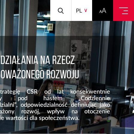
PL
DZIAŁANIA NA RZECZ
OWAŻONEGO ROZWOJU
trategię CSR od lat konsekwentnie
jamy pod hasłem „Codziennie
ialni”, odpowiedzialność definiując jako
ażony rozwój, wpływ na otoczenie
ie wartości dla społeczeństwa.