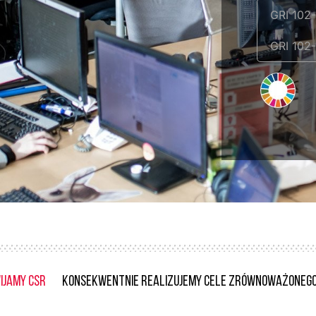
GRI 102
GRI 102
ijamy CSR
Konsekwentnie Realizujemy Cele Zrównoważonego