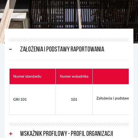
Założenia i podstawy raportowania
Numer standardu
Numer wskaźnika
Naz
Założenia i podstawy ra
GRI 101
101
Wskaźnik profilowy - profil organizacji