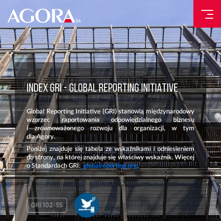
INDEX GRI - GLOBAL REPORTING INITIATIVE
Global Reporting Initiative (GRI) stanowią międzynarodowy
wzorzec raportowania odpowiedzialnego biznesu
i zrównoważonego rozwoju dla organizacji, w tym
dla Agory.
Poniżej znajduje się tabela ze wskaźnikami i odniesieniem
do strony, na której znajduje się właściwy wskaźnik. Więcej
o Standardach GRI:
globalreporting.org
.
GRI 102-55