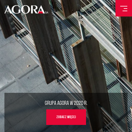
GRUPA AGORA
W 2020 R.
ZOBACZ WIĘCEJ
.