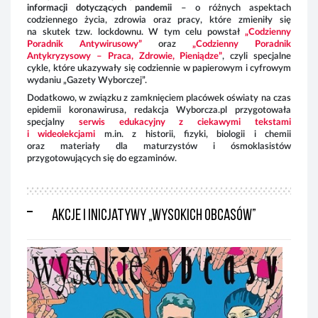
informacji dotyczących pandemii
– o różnych
aspektach
codziennego życia, zdrowia oraz pracy, które zmieniły się
na skutek tzw. lockdownu. W tym celu powstał
„Codzienny
Poradnik Antywirusowy”
oraz
„
Codzienny Poradnik
Antykryzysowy – Praca, Zdrowie, Pieniądze”
, czyli
specjalne
cykle, które ukazywały się codziennie w papierowym i cyfrowym
wydaniu „Gazety Wyborczej”.
Od 
był
Dodatkowo,
w związku z zamknięciem placówek oświaty na czas
„Na
epidemii koronawirusa, redakcja Wyborcza.pl przygotowała
sam
specjalny
serwis edukacyjny z ciekawymi tekstami
i p
i wideolekcjami
m.in. z historii, fizyki, biologii i chemii
i M
oraz materiały dla maturzystów i ósmoklasistów
zos
przygotowujących się do egzaminów.
spo
któ
wys
z b
Akcje i inicjatywy „Wysokich Obcasów”
pie
W d
i m
ini
zie
202
„
Na
za
cha