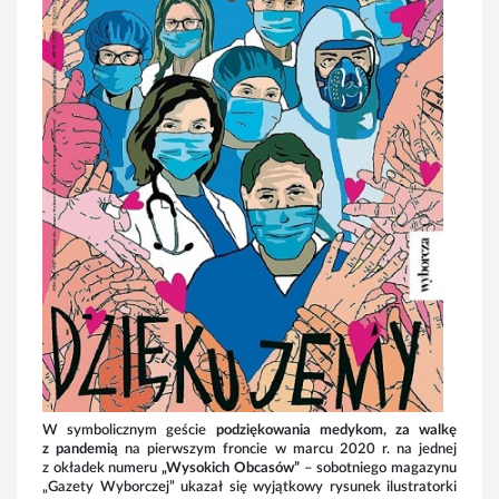
W 
Oby
wyk
prz
pon
okr
z k
poz
dar
062
w 2
Cał
na
Z u
oso
zak
psy
reh
dzi
W symbolicznym geście
podziękowania medykom, za walkę
z pandemią
na pierwszym froncie w marcu 2020 r. na jednej
z okładek numeru
„Wysokich Obcasów”
– sobotniego magazynu
„Gazety Wyborczej” ukazał się
wyjątkowy rysunek ilustratorki