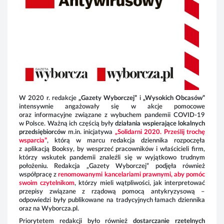
spo
kon
mus
Naj
prz
Ago
info
W 2020 r. redakcje
„Gazety Wyborczej”
i
„Wysokich Obcasów”
intensywnie angażowały się w akcje pomocowe
oraz informacyjne związane z wybuchem pandemii COVID-19
w Polsce. Ważną ich częścią były
działania wspierające lokalnych
przedsiębiorców
m.in.
inicjatywa
„Solidarni 2020. Prześlij trochę
wsparcia”
,
którą w marcu redakcja dziennika rozpoczęła
z aplikacją Booksy, by wesprzeć pracowników i właścicieli firm,
którzy wskutek pandemii znaleźli się w wyjątkowo trudnym
położeniu. Redakcja „Gazety Wyborczej” podjęła również
współpracę z
renomowanymi kancelariami prawnymi, aby pomóc
swoim czytelnikom
, którzy mieli wątpliwości, jak interpretować
przepisy związane z rządową pomocą antykryzysową –
odpowiedzi były publikowane na tradycyjnych łamach dziennika
oraz na Wyborcza.pl.
Priorytetem redakcji było również
dostarczanie rzetelnych