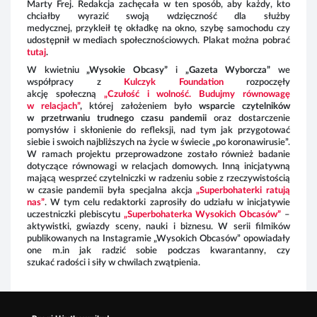
Marty Frej
. Redakcja zachęcała w ten sposób, aby każdy, kto
chciałby wyrazić swoją wdzięczność dla służby
medycznej, przykleił tę okładkę na okno, szybę samochodu czy
udostępnił w mediach społecznościowych. Plakat można pobrać
tutaj
.
W kwietniu
„Wysokie Obcasy”
i
„Gazeta Wyborcza”
we
współpracy z
Kulczyk Foundation
rozpoczęły
akcję społeczną
„Czułość i wolność. Budujmy równowagę
w relacjach”
,
której założeniem było
wsparcie czytelników
w przetrwaniu trudnego czasu pandemii
oraz dostarczenie
pomysłów i skłonienie do refleksji, nad tym jak przygotować
siebie i swoich najbliższych na życie w świecie „po koronawirusie”.
W ramach projektu przeprowadzone zostało również badanie
dotyczące równowagi w relacjach domowych. Inną inicjatywną
mającą wesprzeć
czytelniczki w radzeniu sobie z rzeczywistością
w czasie pandemii była specjalna akcja
„Superbohaterki ratują
nas”
.
W tym celu redaktorki zaprosiły do udziału w inicjatywie
uczestniczki plebiscytu
„Superbohaterka Wysokich Obcasów”
–
aktywistki, gwiazdy sceny, nauki i biznesu. W serii filmików
publikowanych na Instagramie „Wysokich Obcasów” opowiadały
one m.in jak radzić sobie podczas kwarantanny, czy
szukać radości i siły w chwilach zwątpienia.