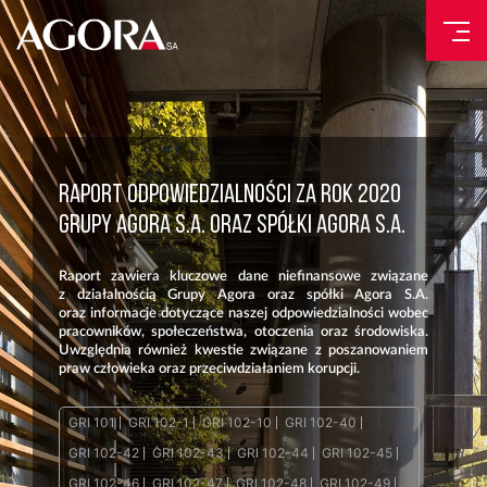
RAPORT ODPOWIEDZIALNOŚCI ZA ROK 2020
GRUPY AGORA S.A. ORAZ SPÓŁKI AGORA S.A.
Raport zawiera kluczowe dane niefinansowe związane
z działalnością Grupy Agora oraz spółki Agora S.A.
oraz informacje dotyczące naszej odpowiedzialności wobec
pracowników, społeczeństwa, otoczenia oraz środowiska.
Uwzględnia również kwestie związane z poszanowaniem
praw człowieka oraz przeciwdziałaniem korupcji.
GRI 101
GRI 102-1
GRI 102-10
GRI 102-40
GRI 102-42
GRI 102-43
GRI 102-44
GRI 102-45
GRI 102-46
GRI 102-47
GRI 102-48
GRI 102-49