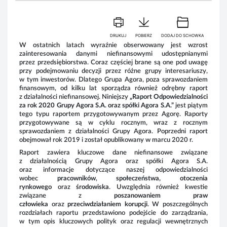
DRUKUJ
POBIERZ
DODAJ DO SCHOWKA
W ostatnich latach wyraźnie obserwowany jest wzrost
Ra
zainteresowania danymi niefinansowymi udostępnianymi
ora
przez przedsiębiorstwa. Coraz częściej brane są one pod uwagę
zas
przy podejmowaniu decyzji przez różne grupy interesariuszy,
w tym inwestorów. Dlatego Grupa Agora, poza sprawozdaniem
finansowym, od kilku lat sporządza również odrębny raport
z działalności niefinansowej. Niniejszy
„Raport Odpowiedzialności
za rok 2020 Grupy Agora S.A. oraz spółki Agora S.A.”
jest piątym
tego typu raportem przygotowywanym przez Agorę. Raporty
przygotowywane są w cyklu rocznym, wraz z rocznym
sprawozdaniem z działalności Grupy Agora. Poprzedni raport
obejmował rok 2019 i został opublikowany w marcu 2020 r.
Raport zawiera kluczowe dane niefinansowe związane
z działalnością Grupy Agora oraz spółki Agora S.A.
oraz informacje dotyczące naszej odpowiedzialności
wobec
pracowników
,
społeczeństwa, otoczenia
rynkowego
oraz
środowiska
. Uwzględnia również kwestie
związane z
poszanowaniem praw
człowieka
oraz
przeciwdziałaniem korupcji
. W poszczególnych
rozdziałach raportu przedstawiono podejście do zarządzania,
w tym opis kluczowych polityk oraz regulacji wewnętrznych