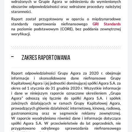
wdrożonych w Grupie Agora w odniesieniu do wymienionych
obszarów odpowiedzialności oraz wdrożone procedury należytej
staranności.
Raport został przygotowany w oparciu o międzynarodowe
standardy raportowania niefinansowego
GRI Standards
na poziomie podstawowym (CORE), bez poddania zewnętrznej
weryfikacji.
Zakres raportowania
Raport odpowiedzialności Grupy Agora za 2020 r. obejmuje
informacje i skonsolidowane dane niefinansowe Grupy
Kapitałowej Agora i jej jednostki dominującej spółki Agora S.A. za
okres od 1 stycznia do 31 grudnia 2020 r. Wszystkie informacje
i dane w niniejszym raporcie oznaczone określeniem „Grupa
Agora” odnoszą się łącznie do spółki Agora S.A. i spółek
zależnych działających w ramach Grupy Kapitałowej Agora,
prowadzących głównie działalność internetową, kinową, radiową,
gastronomiczną oraz w segmencie reklamy zewnętrznej.
W raporcie wyodrębniono również dane i informacje dotyczące
spółki Agora S.A. W przeciwieństwie do lat poprzednich, nie
przygotowano odrębnego sprawozdania niefinansowego